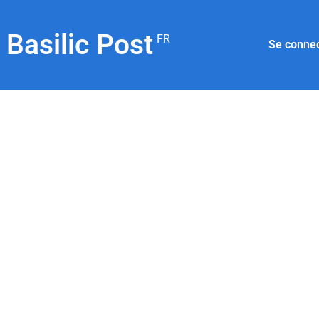
Basilic Post
FR
Se conne