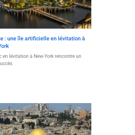
te : une île artificielle en lévitation à
York
c en lévitation à New-York rencontre un
succès