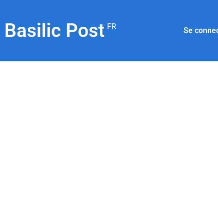
Basilic Post
FR
Se conne