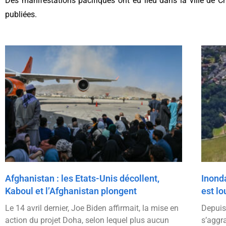
Des manifestations pacifiques ont eu lieu dans la ville de C
publiées.
Afghanistan : les Etats-Unis décollent,
Inond
Kaboul et l’Afghanistan plongent
est lo
Le 14 avril dernier, Joe Biden affirmait, la mise en
Depuis 
action du projet Doha, selon lequel plus aucun
s’aggr