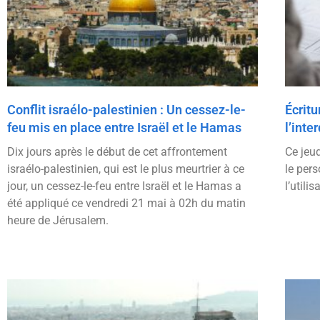
Conflit israélo-palestinien : Un cessez-le-
Écritu
feu mis en place entre Israël et le Hamas
l’inter
Dix jours après le début de cet affrontement
Ce jeud
israélo-palestinien, qui est le plus meurtrier à ce
le pers
jour, un cessez-le-feu entre Israël et le Hamas a
l’utili
été appliqué ce vendredi 21 mai à 02h du matin
heure de Jérusalem.