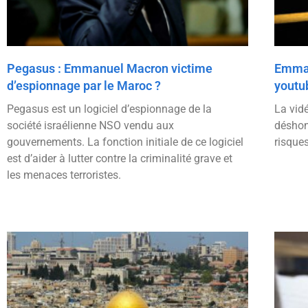
Pegasus : Emmanuel Macron victime
Emman
d’espionnage par le Maroc ?
youtu
Pegasus est un logiciel d’espionnage de la
La vidé
société israélienne NSO vendu aux
déshon
gouvernements. La fonction initiale de ce logiciel
risques
est d’aider à lutter contre la criminalité grave et
les menaces terroristes.