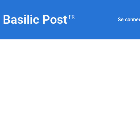
Basilic Post
FR
Se conne