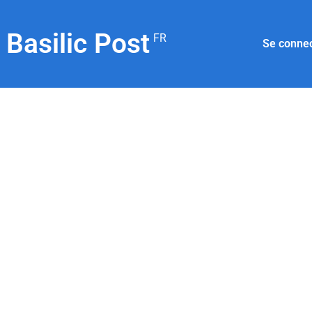
Basilic Post
FR
Se conne