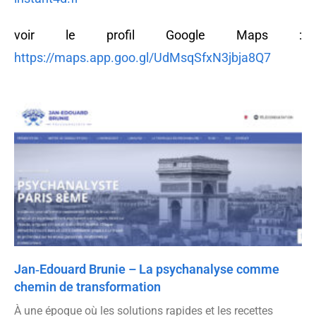
voir le profil Google Maps :
https://maps.app.goo.gl/UdMsqSfxN3jbja8Q7
Jan‑Edouard Brunie – La psychanalyse comme
chemin de transformation
À une époque où les solutions rapides et les recettes