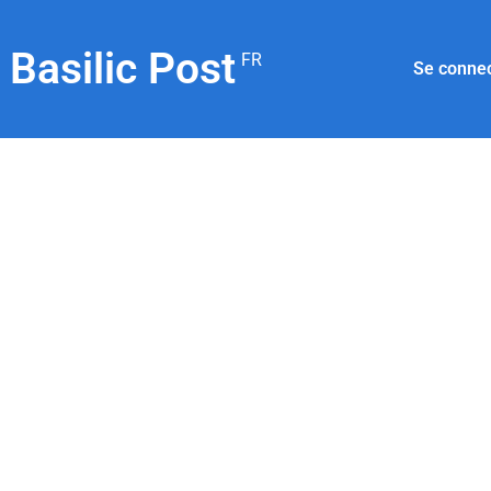
Basilic Post
FR
Se conne