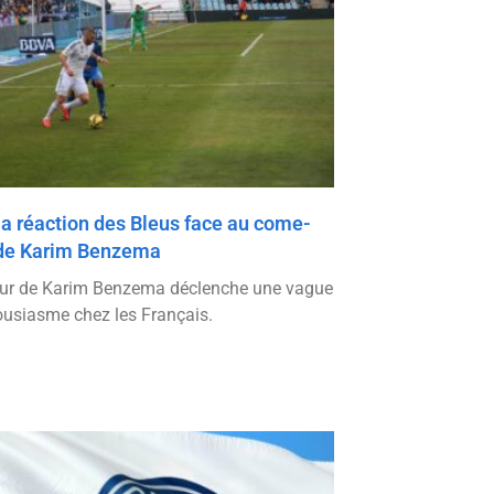
la réaction des Bleus face au come-
de Karim Benzema
our de Karim Benzema déclenche une vague
ousiasme chez les Français.